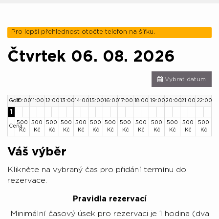
Pro lepší přehlednost otočte telefon na šířku.
Čtvrtek 06. 08. 2026
Vybrat datum
Golf
10:00
11:00
12:00
13:00
14:00
15:00
16:00
17:00
18:00
19:00
20:00
21:00
22:00
1
500
500
500
500
500
500
500
500
500
500
500
500
500
Cena
Kč
Kč
Kč
Kč
Kč
Kč
Kč
Kč
Kč
Kč
Kč
Kč
Kč
Váš výběr
Klikněte na vybraný čas pro přidání termínu do
rezervace.
Pravidla rezervací
Minimální časový úsek pro rezervaci je 1 hodina (dva