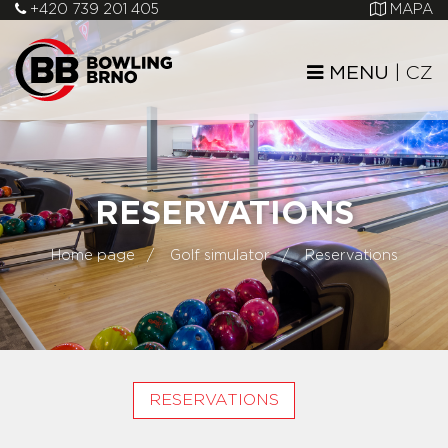
+420 739 201 405
MAPA
MENU
|
CZ
RESERVATIONS
Home page
Golf simulator
Reservations
RESERVATIONS