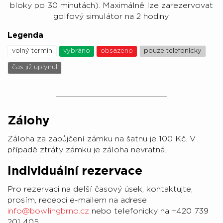
bloky po 30 minutách). Maximálně lze zarezervovat
golfový simulátor na 2 hodiny.
Legenda
volný termín
vybráno
obsazeno
pouze telefonicky
čas již uplynul
Zálohy
Záloha za zapůjčení zámku na šatnu je 100 Kč. V
případě ztráty zámku je záloha nevratná.
Individuální rezervace
Pro rezervaci na delší časový úsek, kontaktujte,
prosím, recepci e-mailem na adrese
info@bowlingbrno.cz
nebo telefonicky na +420 739
201 405.