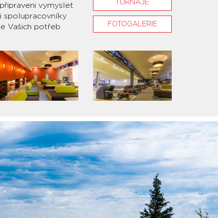
TURNAJE
připraveni vymyslet
či spolupracovníky
FOTOGALERIE
le Vašich potřeb