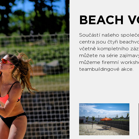
BEACH V
Součástí našeho společ
centra jsou čtyři beachv
včetně kompletního záze
můžete na série zajímavýc
můžeme firemní worksh
teambuildingo­vé akce.