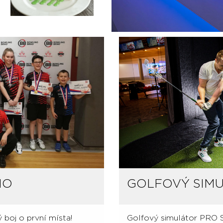
NO
GOLFOVÝ SIM
 boj o první místa!
Golfový simulátor PRO 