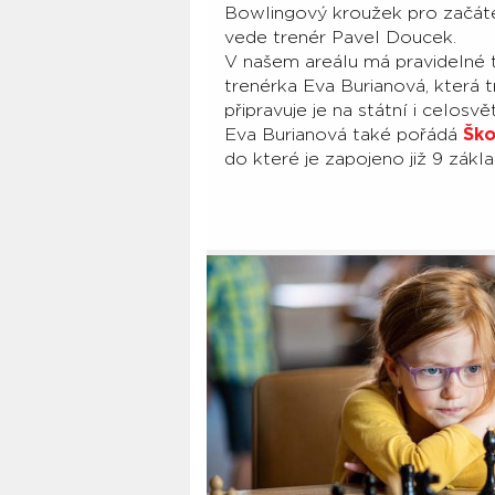
Bowlingový kroužek pro začáte
vede trenér Pavel Doucek.
V našem areálu má pravidelné tr
trenérka Eva Burianová, která tr
připravuje je na státní i celosv
Eva Burianová také pořádá
Ško
do které je zapojeno již 9 zákl