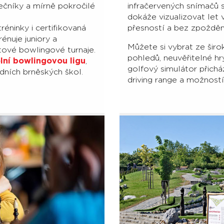
čníky a mírně pokročilé
infračervených snímačů 
dokáže vizualizovat let
éninky i certifikovaná
přesností a bez zpožděn
énuje juniory a
Můžete si vybrat ze šir
ětové bowlingové turnaje.
pohledů, neuvěřitelné hr
lní bowlingovou ligu
,
golfový simulátor přicház
adních brněských škol.
driving range a možností 