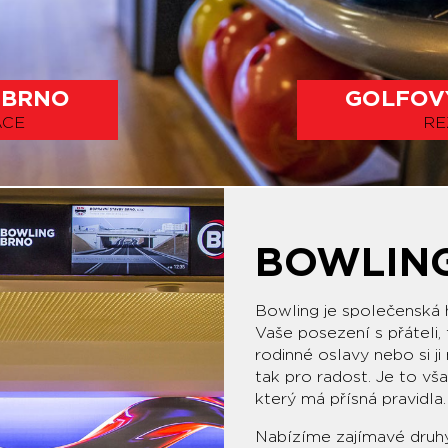
 BRNO
GOLFOV
ACE
RE
BOWLIN
Bowling je společenská h
Vaše posezení s přáteli, 
rodinné oslavy nebo si j
tak pro radost. Je to vša
který má přísná pravidla.
Nabízíme zajímavé druhy