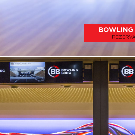
BOWLING
REZERV