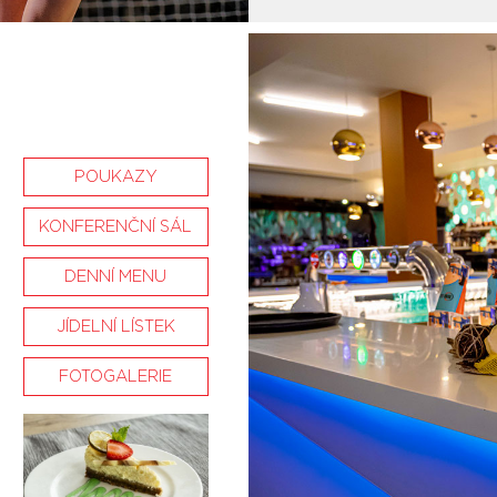
POUKAZY
KONFERENČNÍ SÁL
DENNÍ MENU
JÍDELNÍ LÍSTEK
FOTOGALERIE