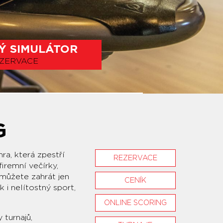
Ý SIMULÁTOR
ZERVACE
G
ra, která zpestří
REZERVACE
firemní večírky,
i můžete zahrát jen
CENÍK
k i nelítostný sport,
ONLINE SCORING
 turnajů,