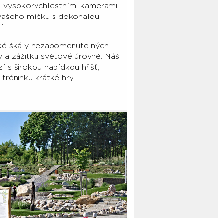
s vysokorychlos­tními kamerami,
 vašeho míčku s dokonalou
í.
oké škály nezapomenutelných
y a zážitku světové úrovně. Náš
í s širokou nabídkou hřišť,
tréninku krátké hry.