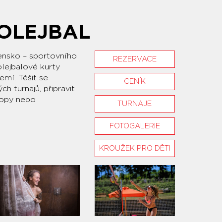
OLEJBAL
ensko – sportovního
REZERVACE
olejbalové kurty
mí. Těšit se
CENÍK
h turnajů, připravit
opy nebo
TURNAJE
FOTOGALERIE
KROUŽEK PRO DĚTI