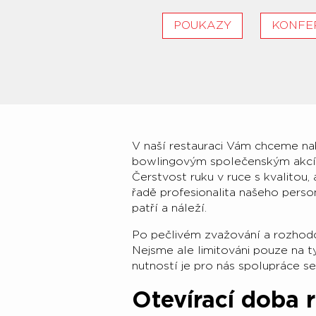
POUKAZY
KONFE
V naší restauraci Vám chceme nab
bowlingovým společenským akcím.
Čerstvost ruku v ruce s kvalitou,
řadě profesionalita našeho pers
patří a náleží.
Po pečlivém zvažování a rozhodov
Nejsme ale limitováni pouze na t
nutností je pro nás spolupráce se
Otevírací doba 