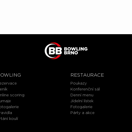
BOWLING
RESTAURACE
ezervace
Poukazy
eník
Konferenční sál
nline scoring
Denní menu
urnaje
Jídelní lístek
otogalerie
Fotogalerie
ravidla
Párty a akce
rtání koulí