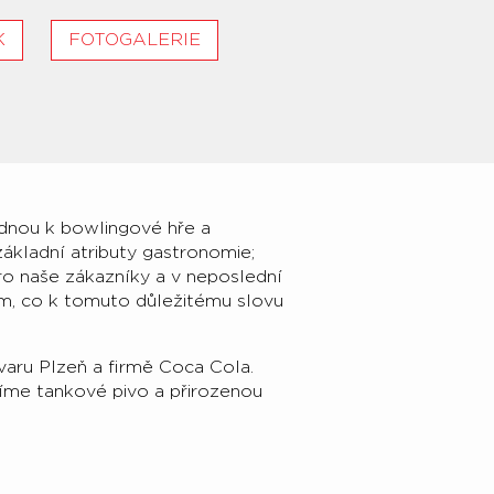
K
FOTOGALERIE
odnou k bowlingové hře a
ákladní atributy gastronomie;
 pro naše zákazníky a v neposlední
em, co k tomuto důležitému slovu
varu Plzeň a firmě Coca Cola.
zíme tankové pivo a přirozenou