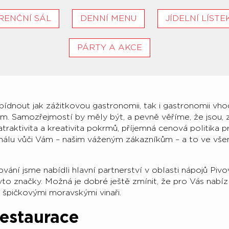
RENČNÍ SÁL
DENNÍ MENU
JÍDELNÍ LÍSTE
PÁRTY A AKCE
ídnout jak zážitkovou gastronomii, tak i gastronomii vh
 Samozřejmostí by měly být, a pevně věříme, že jsou, z
 atraktivita a kreativita pokrmů, příjemná cenová politika
onálu vůči Vám – našim váženým zákazníkům – a to ve vš
ání jsme nabídli hlavní partnerství v oblasti nápojů Pivo
yto značky. Možná je dobré ještě zmínit, že pro Vás nabí
 špičkovými moravskými vinaři.
restaurace