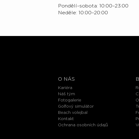
Pondělí–sobota: 10:00–23:00
Neděle: 10:00–20:00
O NÁS
Kariéra
R
Náš tým
C
Fotogalerie
O
Golfový simulátor
T
Beach volejbal
F
Kontakt
P
Ochrana osobních údajů
V